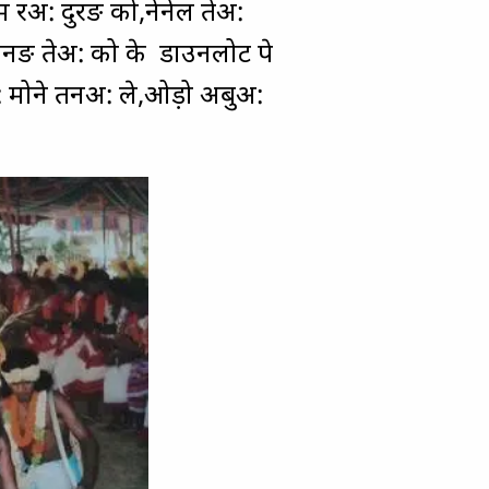
म रअ: दुरङ को,नेनेल तेअ:
 सनङ तेअ: को के डाउनलोट पे
रअ: मोने तनअ: ले,ओड़ो अबुअ: