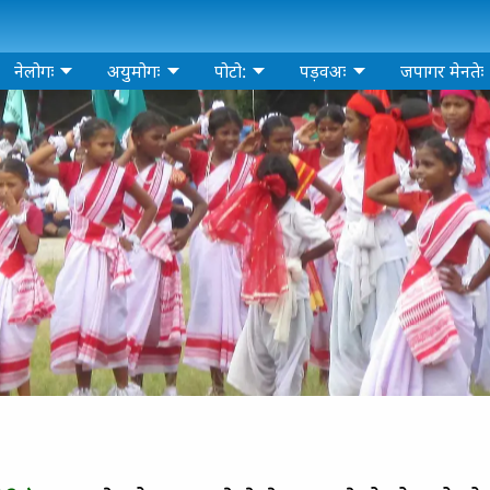
नेलोगः
अयुमोगः
पोटो:
पड़वअः
जपागर मेनतेः