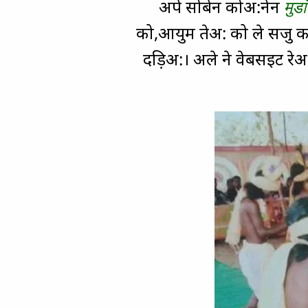
अपे सोबेन कोअ:नेन
मुडा
को,आयुम तेअ: को ले सजु कद
दड़िअ:। अले ने वेबसइट रेअ: